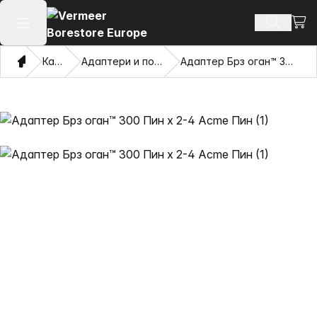
Погл
Пребару
Отвори го главното мени
Дома
Каталог
Адаптери и повлекувачки очи
Адаптер Брз оган™ 300 Пин x 2-4 Acme Пин