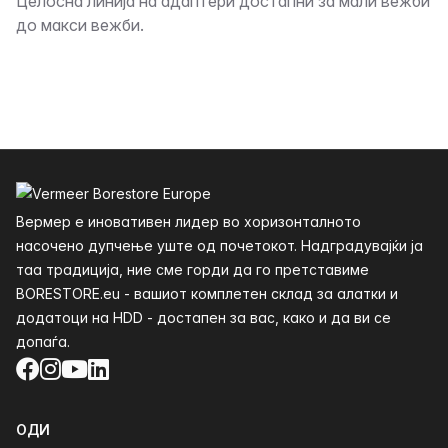
Опис
Целосна линија на адаптери достапни за мали вежби
до макси вежби.
Футер
Вермер е иновативен лидер во хоризонталното
насочено дупчење уште од почетокот. Надградувајќи ја
таа традиција, ние сме горди да го претставиме
BORESTORE.eu - вашиот комплетен склад за алатки и
додатоци на HDD - достапен за вас, како и да ви се
допаѓа.
Facebook
Instagram
YouTube
LinkedIn
ОДИ