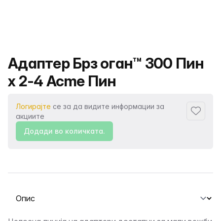
Име на производот
Адаптер Брз оган™ 300 Пин
x 2-4 Acme Пин
Логирајте
се за да видите информации за
Додаде
акциите
Додади во количката.
Изберете таб