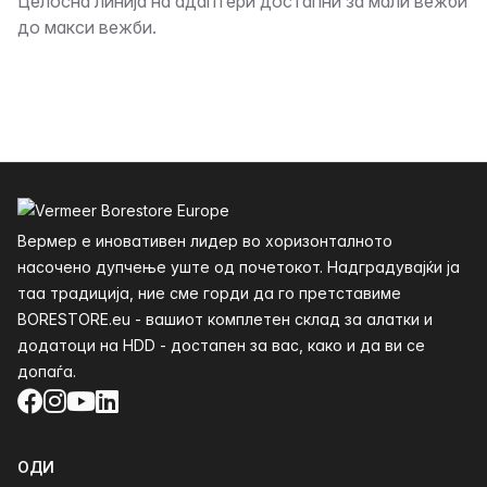
Опис
Целосна линија на адаптери достапни за мали вежби
до макси вежби.
Футер
Вермер е иновативен лидер во хоризонталното
насочено дупчење уште од почетокот. Надградувајќи ја
таа традиција, ние сме горди да го претставиме
BORESTORE.eu - вашиот комплетен склад за алатки и
додатоци на HDD - достапен за вас, како и да ви се
допаѓа.
Facebook
Instagram
YouTube
LinkedIn
ОДИ