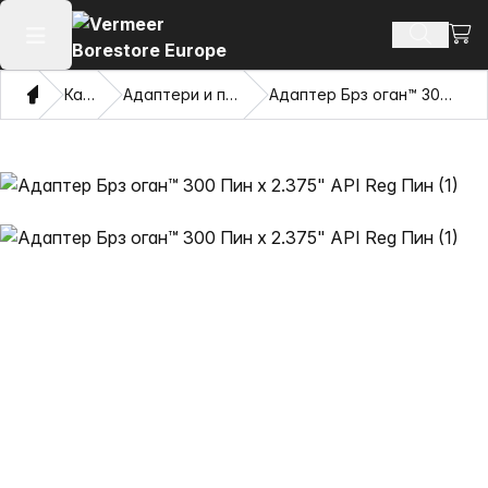
Погл
Пребару
Отвори го главното мени
Дома
Каталог
Адаптери и повлекувачки очи
Адаптер Брз оган™ 300 Пин x 2.375" API Reg Пин