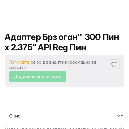
Име на производот
Адаптер Брз оган™ 300 Пин
x 2.375" API Reg Пин
Логирајте
се за да видите информации за
Додаде
акциите
Додади во количката.
Изберете таб