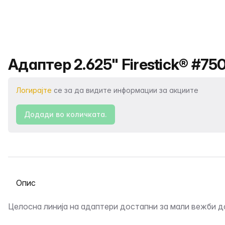
Име на производот
Адаптер 2.625" Firestick® #750 
Логирајте
се за да видите информации за акциите
Додади во количката.
Изберете таб
Опис
Целосна линија на адаптери достапни за мали вежби д