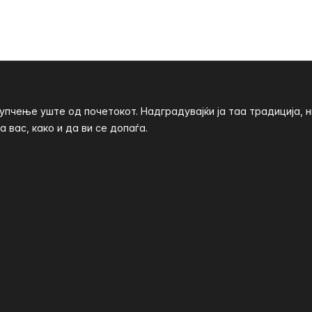
пчење уште од почетокот. Надградувајќи ја таа традиција, 
 вас, како и да ви се допаѓа.