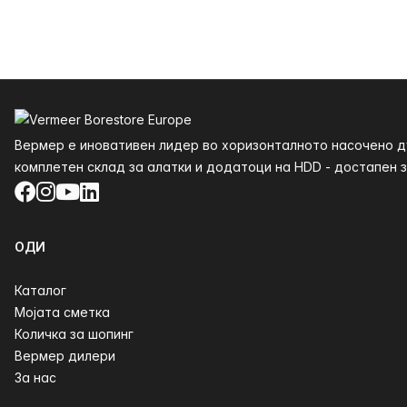
Футер
Вермер е иновативен лидер во хоризонталното насочено ду
комплетен склад за алатки и додатоци на HDD - достапен за
Facebook
Instagram
YouTube
LinkedIn
ОДИ
Каталог
Мојата сметка
Количка за шопинг
Вермер дилери
За нас