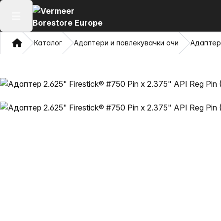
Отвори го главното мени
Дома
Каталог
Адаптери и повлекувачки очи
Адаптер 