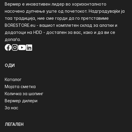
Вермер е иновативен лидер во хоризонталното
насочено дупчење уште од почетокот. Надградувајќи ја
таа традиција, ние сме горди да го претставиме
BORESTORE.eu - вашиот комплетен склад за алатки и
додатоци на HDD - достапен за вас, како и да ви се
допаѓа.
Facebook
Instagram
YouTube
LinkedIn
ОДИ
Каталог
Мојата сметка
Количка за шопинг
Вермер дилери
За нас
ЛЕГАЛЕН