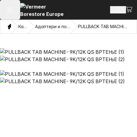
Погл
Пребару
Отвори го главното мени
Дома
Каталог
Адаптери и повлекувачки очи
PULLBACK TAB MACHINE- 9K/12K QS ВРТЕЊЕ