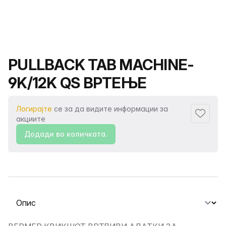
Име на производот
PULLBACK TAB MACHINE-
9K/12K QS ВРТЕЊЕ
Логирајте
се за да видите информации за
Додаде
акциите
Додади во количката.
Изберете таб