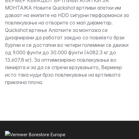
Опис
ВЕРМЕР КВИКШОТ ВРТЛИВИ АЛАТКИ ЗА
МОНТАЖА Новите Quickshot вртливи алатки им
даваат на екипите на HDD сигурни перформанси за
повлекување на отворите со мал дијаметар.
Quickshot вртење Алатките за монтажа се
дизајнирани да работат заедно со повеќето брзи
бургии и се достапни во четири големини се движи
од 9.000 фунти до 30.000 фунти (4082.3 кг до
13.607.8 кг). За оптимизирано повлекување во
линијата и за да се спречи врзувањето, Вермеер
исто така нуди брзо повлекување на вртливата
прикачна плоча.
Футер