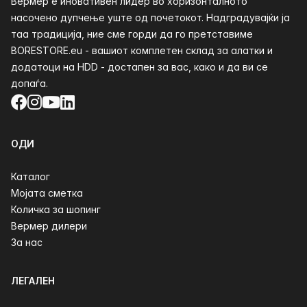
Вермер е иновативен лидер во хоризонталното
насочено дупчење уште од почетокот. Надградувајќи ја
таа традиција, ние сме горди да го претставиме
BORESTORE.eu - вашиот комплетен склад за алатки и
додатоци на HDD - достапен за вас, како и да ви се
допаѓа.
Facebook
Instagram
YouTube
LinkedIn
ОДИ
Каталог
Мојата сметка
Количка за шопинг
Вермер дилери
За нас
ЛЕГАЛЕН