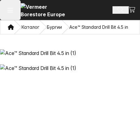
Погл
Пребару
Отвори го главното мени
Дома
Каталог
Бургии
Ace™ Standard Drill Bit 4.5 in