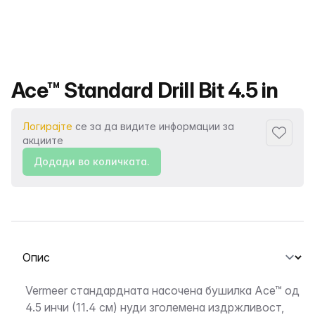
Име на производот
Ace™ Standard Drill Bit 4.5 in
Логирајте
се за да видите информации за
Додаде
акциите
Додади во количката.
Изберете таб
Опис
Vermeer стандардната насочена бушилка Ace™ од
4.5 инчи (11.4 см) нуди зголемена издржливост,