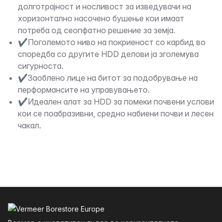
долготрајност и носливост за изведувачи на
хоризонтално насочено бушење кои имаат
потреба од сеопфатно решение за земја.
✔Поголемото ниво на покриеност со карбид во
споредба со другите HDD делови ја зголемува
сигурноста.
✔Заоблено лице на битот за подобрување на
перформансите на управувањето.
✔Идеален алат за HDD за помеки почвени услови
кои се поабразивни, средно набиени почви и лесен
чакал.
Футер