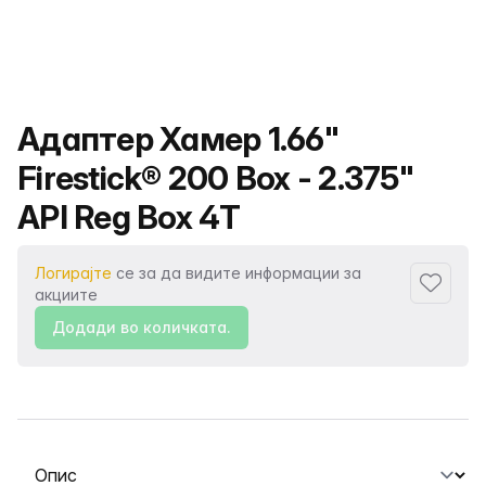
Име на производот
Адаптер Хамер 1.66"
Firestick® 200 Box - 2.375"
API Reg Box 4T
Логирајте
се за да видите информации за
Додаде
акциите
Додади во количката.
Изберете таб