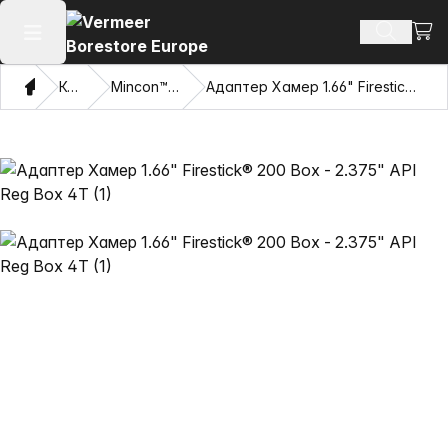
Погл
Пребару
Отвори го главното мени
Дома
Каталог
Mincon™ HDD чекани
Адаптер Хамер 1.66" Firestick® 200 Box - 2.375" API Reg Box 4T