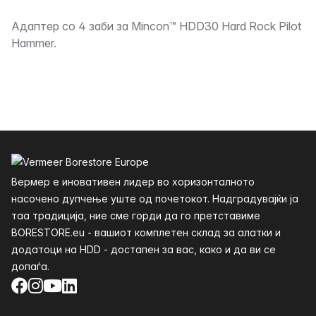
Опис
Адаптер со 4 заби за Mincon™ HDD30 Hard Rock Pilot
Hammer.
Футер
Вермер е иновативен лидер во хоризонталното
насочено дупчење уште од почетокот. Надградувајќи ја
таа традиција, ние сме горди да го претставиме
BORESTORE.eu - вашиот комплетен склад за алатки и
додатоци на HDD - достапен за вас, како и да ви се
допаѓа.
Facebook
Instagram
YouTube
LinkedIn