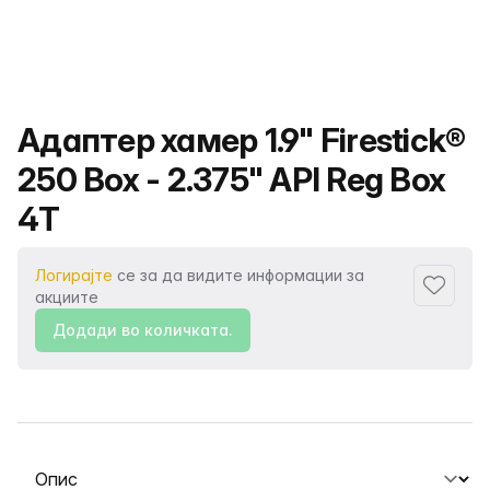
Име на производот
Адаптер хамер 1.9" Firestick®
250 Box - 2.375" API Reg Box
4T
Логирајте
се за да видите информации за
Додаде
акциите
Додади во количката.
Изберете таб