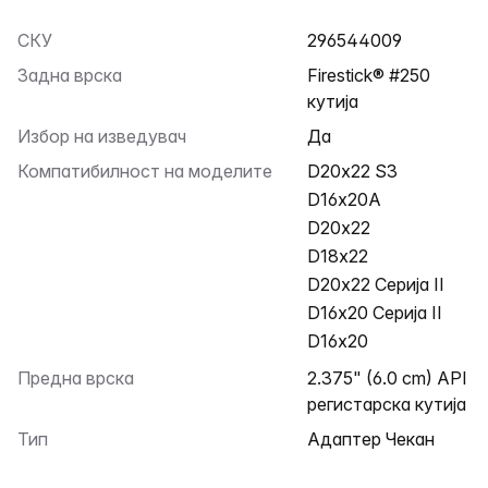
СКУ
296544009
Задна врска
Firestick® #250
кутија
Избор на изведувач
Да
Компатибилност на моделите
D20x22 S3
D16x20A
D20x22
D18x22
D20x22 Серија II
D16x20 Серија II
D16x20
Предна врска
2.375" (6.0 cm) API
регистарска кутија
Тип
Адаптер Чекан