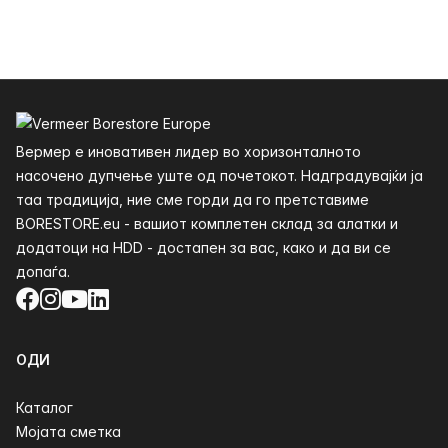
Футер
Вермер е иновативен лидер во хоризонталното
насочено дупчење уште од почетокот. Надградувајќи ја
таа традиција, ние сме горди да го претставиме
BORESTORE.eu - вашиот комплетен склад за алатки и
додатоци на HDD - достапен за вас, како и да ви се
допаѓа.
Facebook
Instagram
YouTube
LinkedIn
ОДИ
Каталог
Мојата сметка