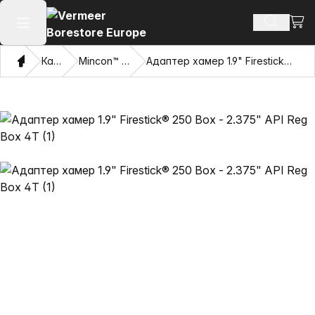
Погл
Пребару
Отвори го главното мени
Дома
Каталог
Mincon™ HDD чекани
Адаптер хамер 1.9" Firestick® 250 Box - 2.375" API Reg Box 4T