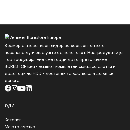
Футер
Вермер е иновативен лидер во хоризонталното
насочено дупчење уште од почетокот. Надградувајќи ја
таа традиција, ние сме горди да го претставиме
BORESTORE.eu - вашиот комплетен склад за алатки и
додатоци на HDD - достапен за вас, како и да ви се
допаѓа.
Facebook
Instagram
YouTube
LinkedIn
ОДИ
Каталог
Мојата сметка