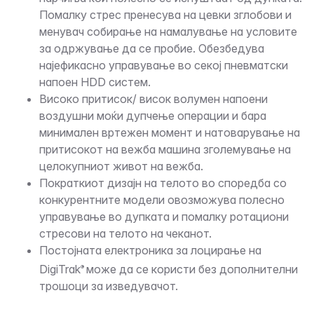
Помалку стрес пренесува на цевки зглобови и
менувач собирање на намалување на условите
за одржување да се пробие. Обезбедува
најефикасно управување во секој пневматски
напоен HDD систем.
Високо притисок/ висок волумен напоени
воздушни моќи дупчење операции и бара
минимален вртежен момент и натоварување на
притисокот на вежба машина зголемување на
целокупниот живот на вежба.
Пократкиот дизајн на телото во споредба со
конкурентните модели овозможува полесно
управување во дупката и помалку ротациони
стресови на телото на чеканот.
Постојната електроника за лоцирање на
DigiTrak
може да се користи без дополнителни
®
трошоци за изведувачот.