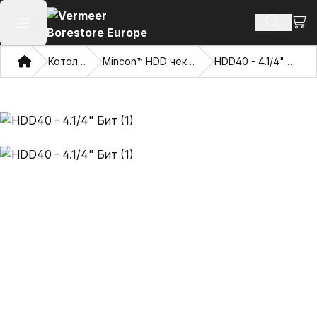
Погл
Пребару
Отвори го главното мени
Дома
Каталог
Mincon™ HDD чекани
HDD40 - 4.1/4" Бит