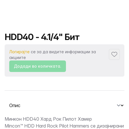
Име на производот
HDD40 - 4.1/4" Бит
Логирајте
се за да видите информации за
Додаде
акциите
Додади во количката.
Изберете таб
Опис
Минкон HDD40 Хард Рок Пилот Хамер
Mincon™ HDD Hard Rock Pilot Hammers се дизајнирани