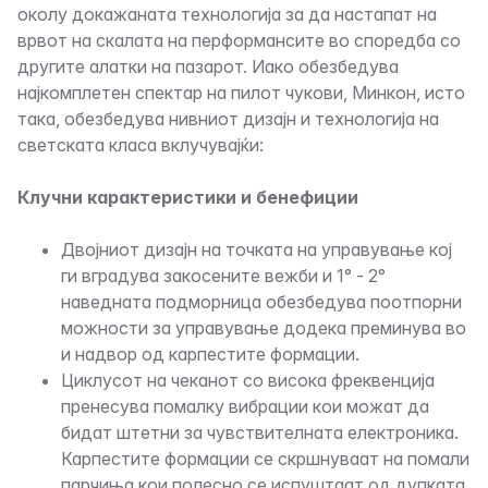
околу докажаната технологија за да настапат на
врвот на скалата на перформансите во споредба со
другите алатки на пазарот. Иако обезбедува
најкомплетен спектар на пилот чукови, Минкон, исто
така, обезбедува нивниот дизајн и технологија на
светската класа вклучувајќи:
Клучни карактеристики и бенефиции
Двојниот дизајн на точката на управување кој
ги вградува закосените вежби и 1° - 2°
наведната подморница обезбедува поотпорни
можности за управување додека преминува во
и надвор од карпестите формации.
Циклусот на чеканот со висока фреквенција
пренесува помалку вибрации кои можат да
бидат штетни за чувствителната електроника.
Карпестите формации се скршнуваат на помали
парчиња кои полесно се испуштаат од дупката.