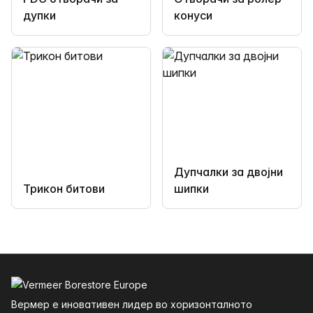
дупки
конуси
Дупчалки за двојни
Трикон битови
шипки
Футер
Вермер е иновативен лидер во хоризонталното