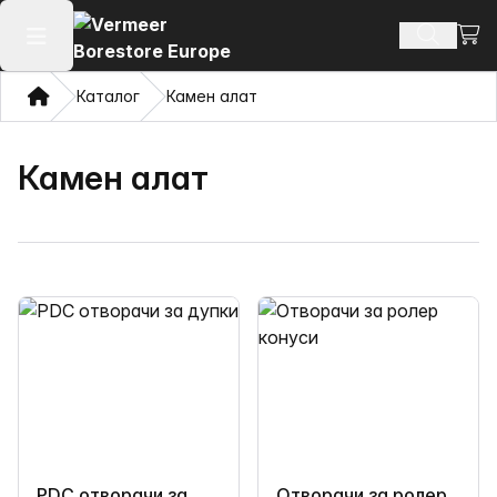
Погл
Пребару
Отвори го главното мени
Дома
Каталог
Камен алат
Камен алат
PDC отворачи за
Отворачи за ролер