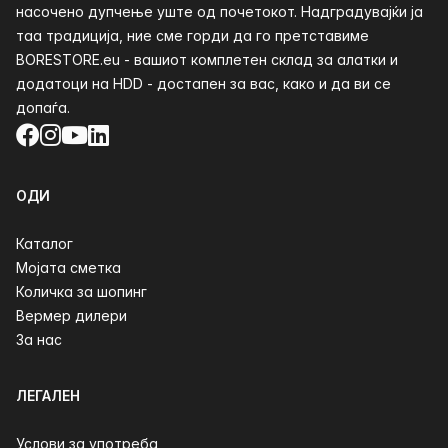
насочено дупчење уште од почетокот. Надградувајќи ја
таа традиција, ние сме горди да го претставиме
BORESTORE.eu - вашиот комплетен склад за алатки и
додатоци на HDD - достапен за вас, како и да ви се
допаѓа.
Facebook
Instagram
YouTube
LinkedIn
ОДИ
Каталог
Мојата сметка
Количка за шопинг
Вермер дилери
За нас
ЛЕГАЛЕН
Услови за употреба