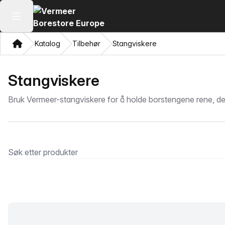
Åpne hovedmenyen
Hjem
Katalog
Tilbehør
Stangviskere
Stangviskere
Bruk Vermeer-stangviskere for å holde borstengene rene, desi