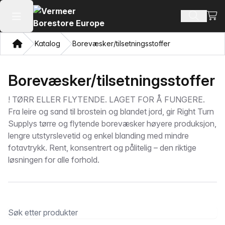
Vis 
Søk ette
Åpne hovedmenyen
Hjem
Katalog
Borevæsker/tilsetningsstoffer
Borevæsker/tilsetningsstoffer
!
TØRR ELLER FLYTENDE. LAGET FOR Å FUNGERE.
Fra leire og sand til brostein og blandet jord, gir Right Turn
Supplys tørre og flytende borevæsker høyere produksjon,
lengre utstyrslevetid og enkel blanding med mindre
fotavtrykk. Rent, konsentrert og pålitelig – den riktige
løsningen for alle forhold.