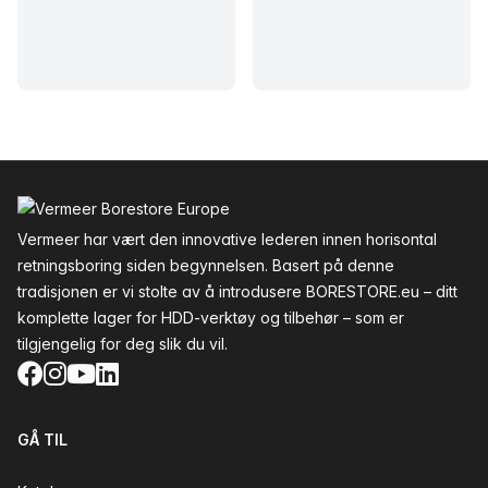
Bunntekst
Vermeer har vært den innovative lederen innen horisontal
retningsboring siden begynnelsen. Basert på denne
tradisjonen er vi stolte av å introdusere BORESTORE.eu – ditt
komplette lager for HDD-verktøy og tilbehør – som er
tilgjengelig for deg slik du vil.
Facebook
Instagram
YouTube
LinkedIn
GÅ TIL