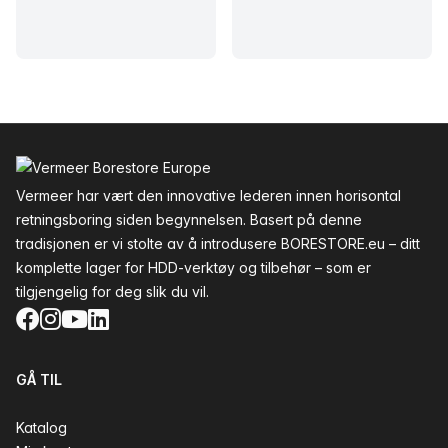
Bunntekst
Vermeer har vært den innovative lederen innen horisontal
retningsboring siden begynnelsen. Basert på denne
tradisjonen er vi stolte av å introdusere BORESTORE.eu – ditt
komplette lager for HDD-verktøy og tilbehør – som er
tilgjengelig for deg slik du vil.
Facebook
Instagram
YouTube
LinkedIn
GÅ TIL
Katalog