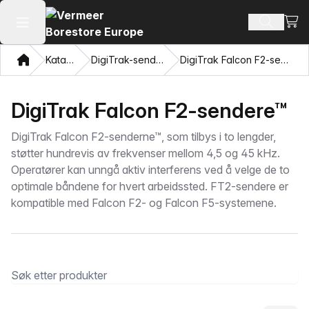
Vis 
Søk ette
Åpne hovedmenyen
Hjem
Katalog
DigiTrak-sendere®
DigiTrak Falcon F2-sendere™
DigiTrak Falcon F2-sendere™
DigiTrak Falcon F2-senderne™, som tilbys i to lengder,
støtter hundrevis av frekvenser mellom 4,5 og 45 kHz.
Operatører kan unngå aktiv interferens ved å velge de to
optimale båndene for hvert arbeidssted. FT2-sendere er
kompatible med Falcon F2- og Falcon F5-systemene.