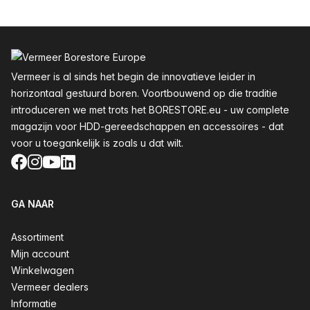
Voettekst
Vermeer is al sinds het begin de innovatieve leider in
horizontaal gestuurd boren. Voortbouwend op die traditie
introduceren we met trots het BORESTORE.eu - uw complete
magazijn voor HDD-gereedschappen en accessoires - dat
voor u toegankelijk is zoals u dat wilt.
Facebook
Instagram
YouTube
LinkedIn
GA NAAR
Assortiment
Mijn account
Winkelwagen
Vermeer dealers
Informatie