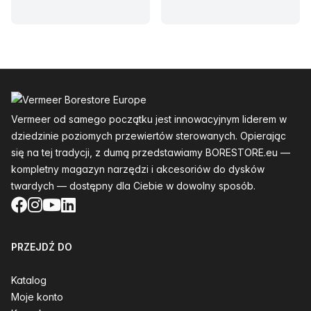
Stopka
Vermeer od samego początku jest innowacyjnym liderem w
dziedzinie poziomych przewiertów sterowanych. Opierając
się na tej tradycji, z dumą przedstawiamy BORESTORE.eu —
kompletny magazyn narzędzi i akcesoriów do dysków
twardych — dostępny dla Ciebie w dowolny sposób.
Facebook
Instagram
YouTube
LinkedIn
PRZEJDŹ DO
Katalog
Moje konto