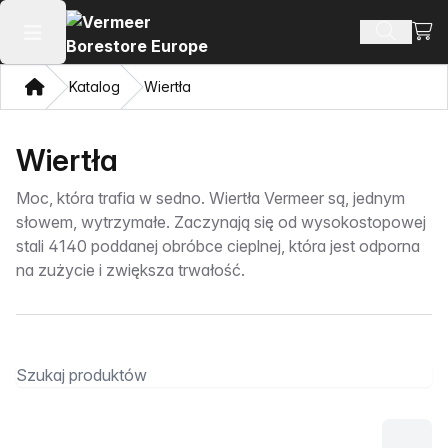
Zoba
Szukaj 
Otwórz menu główne
Dom
Katalog
Wiertła
Wiertła
Moc, która trafia w sedno. Wiertła Vermeer są, jednym
słowem, wytrzymałe. Zaczynają się od wysokostopowej
stali 4140 poddanej obróbce cieplnej, która jest odporna
na zużycie i zwiększa trwałość.