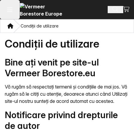
Vezi 
Căutați 
Deschide meniul principal
Domiciliu
Condiții de utilizare
Condiții de utilizare
Bine ați venit pe site-ul
Vermeer Borestore.eu
Vă rugăm să respectați termenii și condițiile de mai jos. Vă
rugăm să le citiți cu atenție, deoarece atunci când Utilizați
site-ul nostru sunteți de acord automat cu acestea.
Notificare privind drepturile
de autor