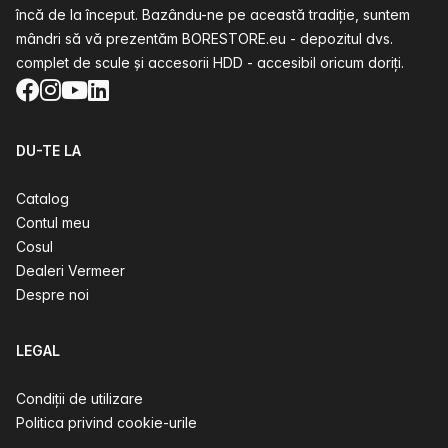
încă de la început. Bazându-ne pe această tradiție, suntem
mândri să vă prezentăm BORESTORE.eu - depozitul dvs.
complet de scule și accesorii HDD - accesibil oricum doriți.
Facebook
Instagram
YouTube
LinkedIn
DU-TE LA
Catalog
Contul meu
Cosul
Dealeri Vermeer
Despre noi
LEGAL
Condiții de utilizare
Politica privind cookie-urile