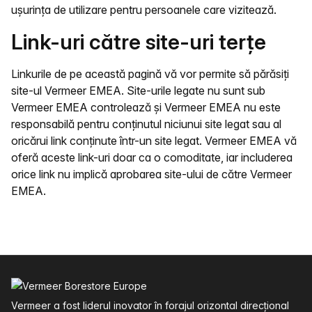
ușurința de utilizare pentru persoanele care vizitează.
Link-uri către site-uri terțe
Linkurile de pe această pagină vă vor permite să părăsiți
site-ul Vermeer EMEA. Site-urile legate nu sunt sub
Vermeer EMEA controlează și Vermeer EMEA nu este
responsabilă pentru conținutul niciunui site legat sau al
oricărui link conținute într-un site legat. Vermeer EMEA vă
oferă aceste link-uri doar ca o comoditate, iar includerea
orice link nu implică aprobarea site-ului de către Vermeer
EMEA.
Subsol
Vermeer a fost liderul inovator în forajul orizontal direcțional