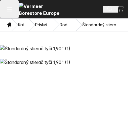
Zobr
Hľadať p
Otvoriť hlavné menu
Domov
Katalóg
Príslušenstvo
Rod Wipers
Štandardný stierač tyčí 1,90"