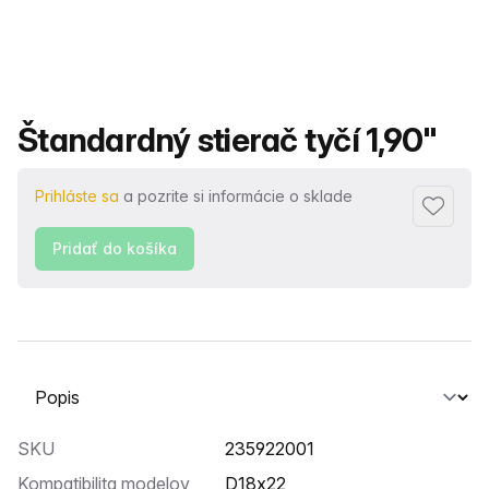
Názov produktu
Štandardný stierač tyčí 1,90"
Prihláste sa
a pozrite si informácie o sklade
Pridať 
Pridať do košíka
Vyberte kartu
SKU
235922001
Kompatibilita modelov
D18x22