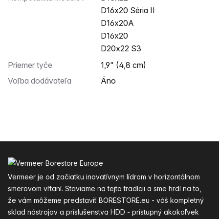
D16x20 Séria II
D16x20A
D16x20
D20x22 S3
Priemer tyče
1,9" (4,8 cm)
Voľba dodávateľa
Áno
Päta
Vermeer je od začiatku inovatívnym lídrom v horizontálnom
smerovom vŕtaní. Staviame na tejto tradícii a sme hrdí na to,
že vám môžeme predstaviť BORESTORE.eu - váš kompletný
sklad nástrojov a príslušenstva HDD - prístupný akokoľvek