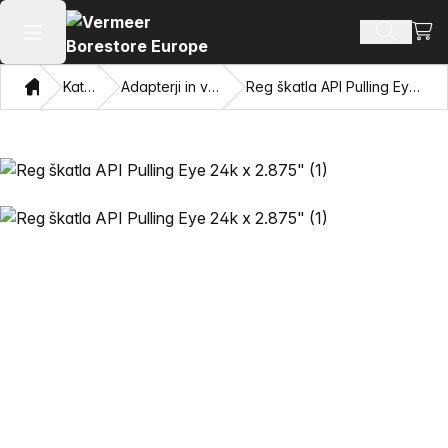
Oglej
Iskanje 
Odpri glavni meni
Doma
Katalog
Adapterji in vlečne oči
Reg škatla API Pulling Eye 24k x 2.875"