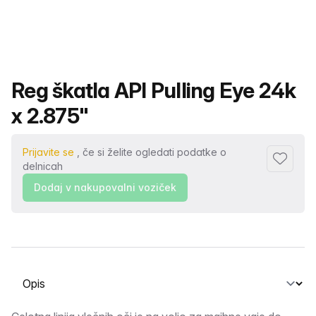
Ime izdelka
Reg škatla API Pulling Eye 24k
x 2.875"
Prijavite se
, če si želite ogledati podatke o
Dodaj me
delnicah
Dodaj v nakupovalni voziček
Izberite zavihek