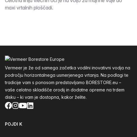
Opis
Celotna linija vlečnih oči je na voljo za majhne vaje do
maxi vrtalnih ploščadi.
Noga
Vermeer je že od samega začetka vodilni inovativni vodja na
področju horizontalnega usmerjenega vrtanja. Na podlagi te
tradicije vam s ponosom predstavljamo BORESTORE.eu –
vaše celotno skladišče orodij in dodatne opreme na trdem
disku – ki vam je dostopna, kakor želite.
Facebook
Instagram
YouTube
LinkedIn
POJDI K