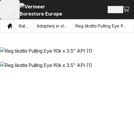
Oglej
Iskanje 
Odpri glavni meni
Doma
Katalog
Adapterji in vlečne oči
Reg škatla Pulling Eye 90k x 3.5" API