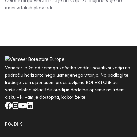
Opis
Celotna linija vlečnih oči je na voljo za majhne vaje do
maxi vrtalnih ploščadi.
Noga
Vermeer je že od samega začetka vodilni inovativni vodja na
področju horizontalnega usmerjenega vrtanja. Na podlagi te
tradicije vam s ponosom predstavljamo BORESTORE.eu –
vaše celotno skladišče orodij in dodatne opreme na trdem
disku – ki vam je dostopna, kakor želite.
Facebook
Instagram
YouTube
LinkedIn
POJDI K