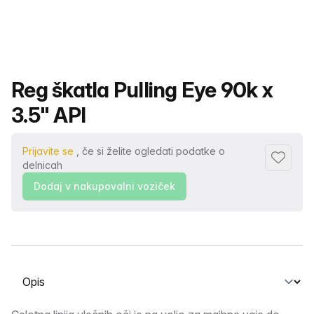
Ime izdelka
Reg škatla Pulling Eye 90k x
3.5" API
Prijavite se
, če si želite ogledati podatke o
Dodaj me
delnicah
Dodaj v nakupovalni voziček
Izberite zavihek