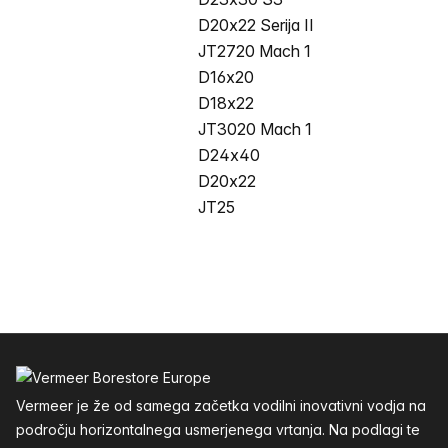
D20x22 Serija II
JT2720 Mach 1
D16x20
D18x22
JT3020 Mach 1
D24x40
D20x22
JT25
Noga
Vermeer je že od samega začetka vodilni inovativni vodja na
področju horizontalnega usmerjenega vrtanja. Na podlagi te