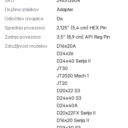
SKU
296312604
Družina izdelkov
Adapter
Odločitev izvajalca
Da
Sprednja povezava
2,125" (5,4 cm) HEX Pin
Zadnja povezava
3,5" (8,9 cm) API Reg Pin
Združljivost modelov
D16x20A
D24x26
D24x40 Serija II
JT30
JT2020 Mach 1
JT20
D20x22 S3
D24x40 S3
D24x40A
D20x22FX Serija II
D16x20 Serija II
D23x30 S3