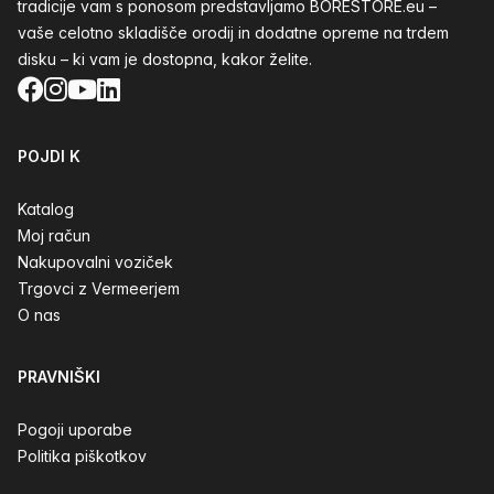
tradicije vam s ponosom predstavljamo BORESTORE.eu –
vaše celotno skladišče orodij in dodatne opreme na trdem
disku – ki vam je dostopna, kakor želite.
Facebook
Instagram
YouTube
LinkedIn
POJDI K
Katalog
Moj račun
Nakupovalni voziček
Trgovci z Vermeerjem
O nas
PRAVNIŠKI
Pogoji uporabe
Politika piškotkov