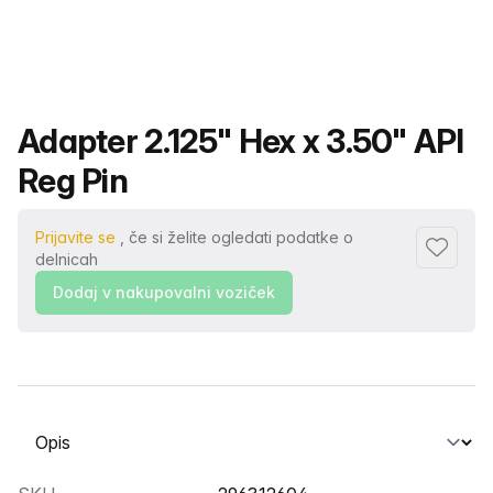
Ime izdelka
Adapter 2.125" Hex x 3.50" API
Reg Pin
Prijavite se
, če si želite ogledati podatke o
Dodaj me
delnicah
Dodaj v nakupovalni voziček
Izberite zavihek