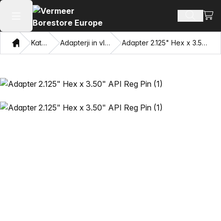
Oglej
Iskanje 
Odpri glavni meni
Doma
Katalog
Adapterji in vlečne oči
Adapter 2.125" Hex x 3.50" API Reg Pin