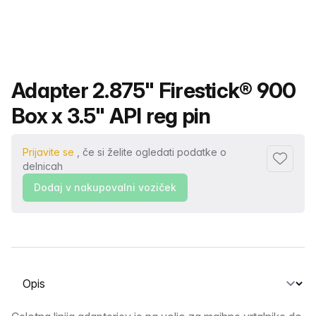
Ime izdelka
Adapter 2.875" Firestick® 900
Box x 3.5" API reg pin
Prijavite se
, če si želite ogledati podatke o
Dodaj me
delnicah
Dodaj v nakupovalni voziček
Izberite zavihek