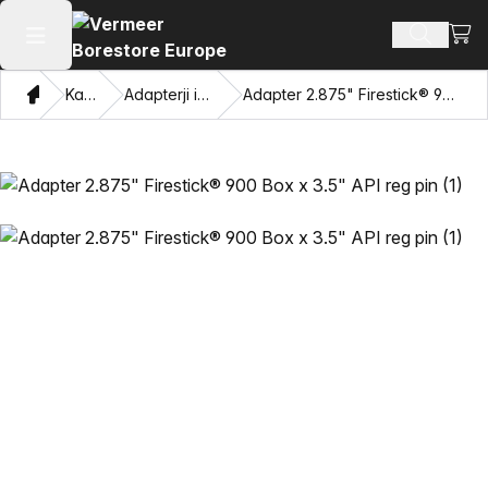
Oglej
Iskanje 
Odpri glavni meni
Doma
Katalog
Adapterji in vlečne oči
Adapter 2.875" Firestick® 900 Box x 3.5" API reg pin