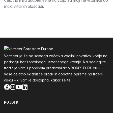
Opis
Celotna linija adapterjev je na voljo za majhne vrtalnike do
maxi vrtalnih ploščadi.
Noga
Vermeer je že od samega začetka vodilni inovativni vodja na
področju horizontalnega usmerjenega vrtanja. Na podlagi te
tradicije vam s ponosom predstavljamo BORESTORE.eu –
vaše celotno skladišče orodij in dodatne opreme na trdem
disku – ki vam je dostopna, kakor želite.
Facebook
Instagram
YouTube
LinkedIn
POJDI K