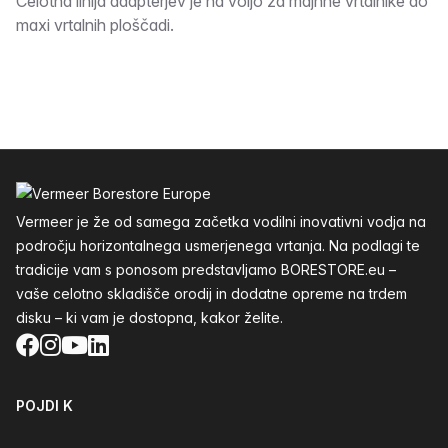
Opis
Celotna linija adapterjev je na voljo za majhne vrtalnike do
maxi vrtalnih ploščadi.
Noga
Vermeer je že od samega začetka vodilni inovativni vodja na
področju horizontalnega usmerjenega vrtanja. Na podlagi te
tradicije vam s ponosom predstavljamo BORESTORE.eu –
vaše celotno skladišče orodij in dodatne opreme na trdem
disku – ki vam je dostopna, kakor želite.
Facebook
Instagram
YouTube
LinkedIn
POJDI K