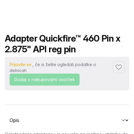
Ime izdelka
Adapter Quickfire™ 460 Pin x
2.875" API reg pin
Prijavite se
, če si želite ogledati podatke o
Dodaj me
delnicah
Dodaj v nakupovalni voziček
Izberite zavihek