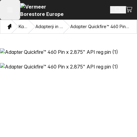
Oglej
Iskanje 
Odpri glavni meni
Doma
Katalog
Adapterji in vlečne oči
Adapter Quickfire™ 460 Pin x 2.875" API reg pin