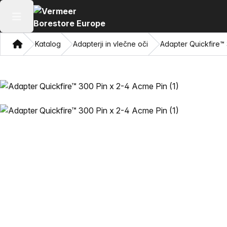
Odpri glavni meni
Doma
Katalog
Adapterji in vlečne oči
Adapter Quickfire™