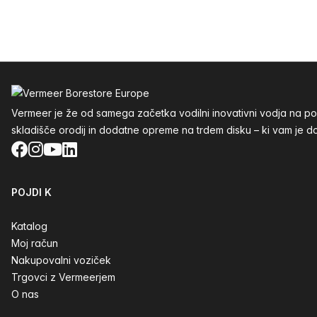
Noga
Vermeer je že od samega začetka vodilni inovativni vodja na p
skladišče orodij in dodatne opreme na trdem disku – ki vam je do
Facebook
Instagram
YouTube
LinkedIn
POJDI K
Katalog
Moj račun
Nakupovalni voziček
Trgovci z Vermeerjem
O nas