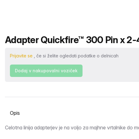
Ime izdelka
Adapter Quickfire™ 300 Pin x 2
Prijavite se
, če si želite ogledati podatke o delnicah
Dodaj v nakupovalni voziček
Izberite zavihek
Opis
Celotna linija adapterjev je na voljo za majhne vrtalnike do ma