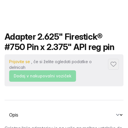
Ime izdelka
Adapter 2.625" Firestick®
#750 Pin x 2.375" API reg pin
Prijavite se
, če si želite ogledati podatke o
Dodaj me
delnicah
Dodaj v nakupovalni voziček
Izberite zavihek