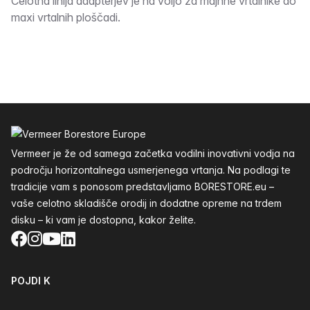
Opis
Celotna linija adapterjev je na voljo za majhne vrtalnike do
maxi vrtalnih ploščadi.
Noga
Vermeer je že od samega začetka vodilni inovativni vodja na
področju horizontalnega usmerjenega vrtanja. Na podlagi te
tradicije vam s ponosom predstavljamo BORESTORE.eu –
vaše celotno skladišče orodij in dodatne opreme na trdem
disku – ki vam je dostopna, kakor želite.
Facebook
Instagram
YouTube
LinkedIn
POJDI K