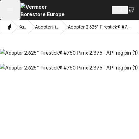
Oglej
Iskanje 
Odpri glavni meni
Doma
Katalog
Adapterji in vlečne oči
Adapter 2.625" Firestick® #750 Pin x 2.375" API reg pin