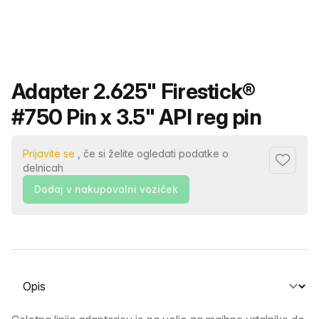
Ime izdelka
Adapter 2.625" Firestick®
#750 Pin x 3.5" API reg pin
Prijavite se
, če si želite ogledati podatke o
Dodaj me
delnicah
Dodaj v nakupovalni voziček
Izberite zavihek