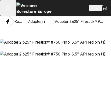
Oglej
Iskanje 
Odpri glavni meni
Doma
Katalog
Adapterji in vlečne oči
Adapter 2.625" Firestick® #750 Pin x 3.5" API reg pin