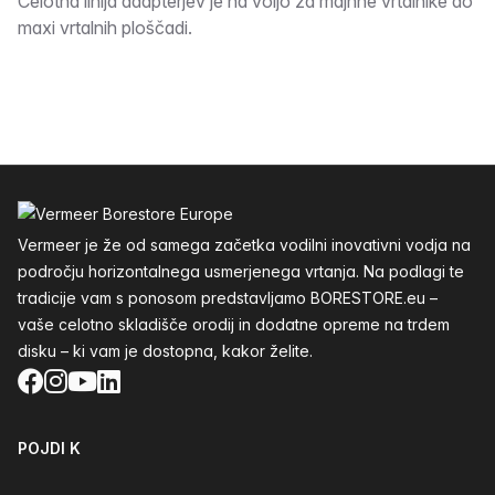
Opis
Celotna linija adapterjev je na voljo za majhne vrtalnike do
maxi vrtalnih ploščadi.
Noga
Vermeer je že od samega začetka vodilni inovativni vodja na
področju horizontalnega usmerjenega vrtanja. Na podlagi te
tradicije vam s ponosom predstavljamo BORESTORE.eu –
vaše celotno skladišče orodij in dodatne opreme na trdem
disku – ki vam je dostopna, kakor želite.
Facebook
Instagram
YouTube
LinkedIn
POJDI K