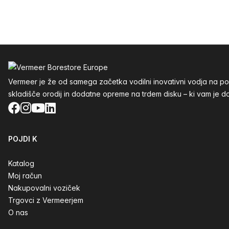
Noga
Vermeer je že od samega začetka vodilni inovativni vodja na p
skladišče orodij in dodatne opreme na trdem disku – ki vam je do
Facebook
Instagram
YouTube
LinkedIn
POJDI K
Katalog
Moj račun
Nakupovalni voziček
Trgovci z Vermeerjem
O nas