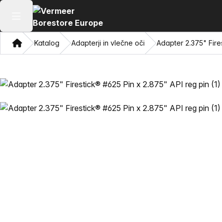
Odpri glavni meni
Doma
Katalog
Adapterji in vlečne oči
Adapter 2.375" Fire