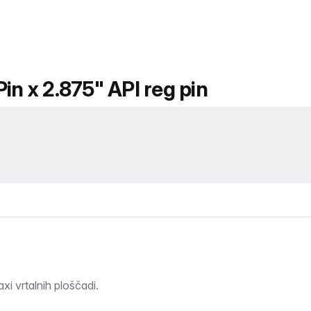
in x 2.875" API reg pin
xi vrtalnih ploščadi.