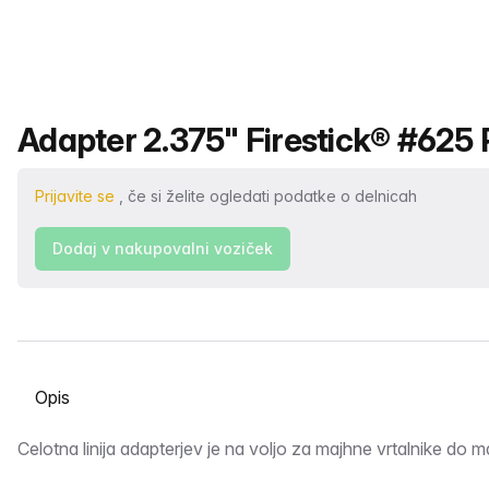
Ime izdelka
Adapter 2.375" Firestick® #625 P
Prijavite se
, če si želite ogledati podatke o delnicah
Dodaj v nakupovalni voziček
Izberite zavihek
Opis
Celotna linija adapterjev je na voljo za majhne vrtalnike do ma