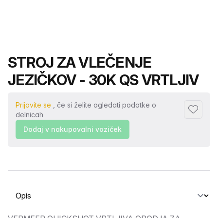
Ime izdelka
STROJ ZA VLEČENJE
JEZIČKOV - 30K QS VRTLJIV
Prijavite se
, če si želite ogledati podatke o
Dodaj me
delnicah
Dodaj v nakupovalni voziček
Izberite zavihek