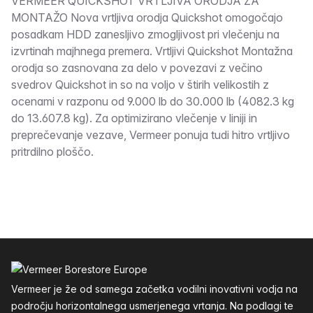
Opis
VERMEER QUICKSHOT VRTLJIVA ORODJA ZA
MONTAŽO Nova vrtljiva orodja Quickshot omogočajo
posadkam HDD zanesljivo zmogljivost pri vlečenju na
izvrtinah majhnega premera. Vrtljivi Quickshot Montažna
orodja so zasnovana za delo v povezavi z večino
svedrov Quickshot in so na voljo v štirih velikostih z
ocenami v razponu od 9.000 lb do 30.000 lb (4082.3 kg
do 13.607.8 kg). Za optimizirano vlečenje v liniji in
preprečevanje vezave, Vermeer ponuja tudi hitro vrtljivo
pritrdilno ploščo.
Noga
Vermeer je že od samega začetka vodilni inovativni vodja na
področju horizontalnega usmerjenega vrtanja. Na podlagi te