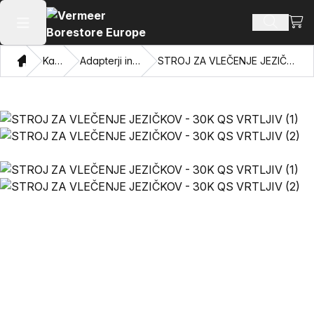
Oglej
Iskanje 
Odpri glavni meni
Doma
Katalog
Adapterji in vlečne oči
STROJ ZA VLEČENJE JEZIČKOV - 30K QS VRTLJIV