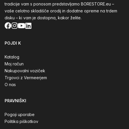
tradicije vam s ponosom predstavljamo BORESTORE.eu –
vaše celotno skladišče orodij in dodatne opreme na trdem
disku – ki vam je dostopna, kakor želite.
Facebook
Instagram
YouTube
LinkedIn
POJDI K
Katalog
Moj račun
Nakupovalni voziček
Trgovci z Vermeerjem
O nas
PRAVNIŠKI
Pogoji uporabe
Politika piškotkov