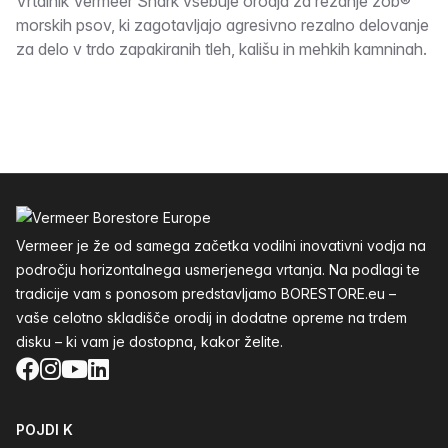
Opis
Vrtalnik Vermeer Shark vsebuje orodja za rezanje zob®
morskih psov, ki zagotavljajo agresivno rezalno delovanje
za delo v trdo zapakiranih tleh, kališu in mehkih kamninah.
Noga
Vermeer je že od samega začetka vodilni inovativni vodja na
področju horizontalnega usmerjenega vrtanja. Na podlagi te
tradicije vam s ponosom predstavljamo BORESTORE.eu –
vaše celotno skladišče orodij in dodatne opreme na trdem
disku – ki vam je dostopna, kakor želite.
Facebook
Instagram
YouTube
LinkedIn
POJDI K