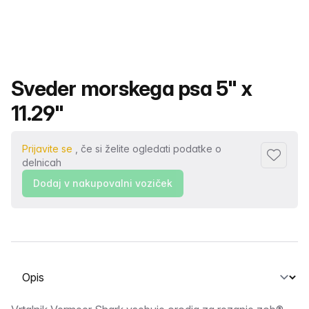
Ime izdelka
Sveder morskega psa 5" x
11.29"
Prijavite se
, če si želite ogledati podatke o
Dodaj me
delnicah
Dodaj v nakupovalni voziček
Izberite zavihek