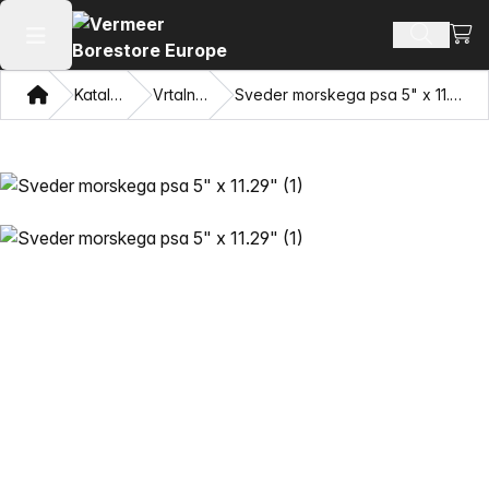
Oglej
Iskanje 
Odpri glavni meni
Doma
Katalog
Vrtalniki
Sveder morskega psa 5" x 11.29"