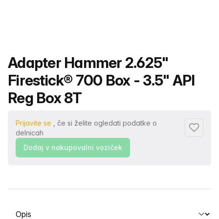
Ime izdelka
Adapter Hammer 2.625"
Firestick® 700 Box - 3.5" API
Reg Box 8T
Prijavite se
, če si želite ogledati podatke o
Dodaj me
delnicah
Dodaj v nakupovalni voziček
Izberite zavihek