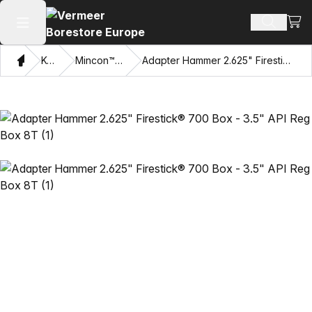
Oglej
Iskanje 
Odpri glavni meni
Doma
Katalog
Mincon™ HDD kladiva
Adapter Hammer 2.625" Firestick® 700 Box - 3.5" API Reg Box 8T