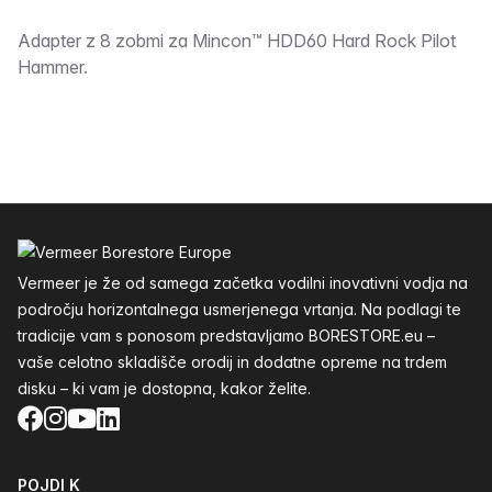
Opis
Adapter z 8 zobmi za Mincon™ HDD60 Hard Rock Pilot
Hammer.
Noga
Vermeer je že od samega začetka vodilni inovativni vodja na
področju horizontalnega usmerjenega vrtanja. Na podlagi te
tradicije vam s ponosom predstavljamo BORESTORE.eu –
vaše celotno skladišče orodij in dodatne opreme na trdem
disku – ki vam je dostopna, kakor želite.
Facebook
Instagram
YouTube
LinkedIn
POJDI K