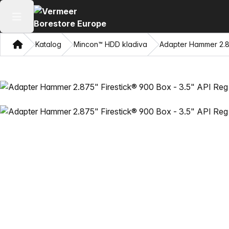
Odpri glavni meni
Doma
Katalog
Mincon™ HDD kladiva
Adapter Hammer 2.87