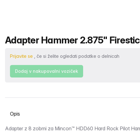
Ime izdelka
Adapter Hammer 2.875" Firestic
Prijavite se
, če si želite ogledati podatke o delnicah
Dodaj v nakupovalni voziček
Izberite zavihek
Opis
Adapter z 8 zobmi za Mincon™ HDD60 Hard Rock Pilot Ha