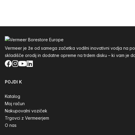
Noga
Vermeer je že od samega začetka vodilni inovativni vodja na p
skladišče orodij in dodatne opreme na trdem disku – ki vam je do
Facebook
Instagram
YouTube
LinkedIn
POJDI K
Katalog
Moj račun
Nakupovalni voziček
Trgovci z Vermeerjem
O nas