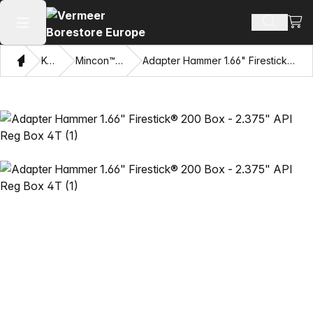
Oglej
Iskanje 
Odpri glavni meni
Doma
Katalog
Mincon™ HDD kladiva
Adapter Hammer 1.66" Firestick® 200 Box - 2.375" API Reg Box 4T