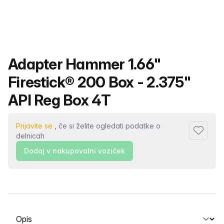
Ime izdelka
Adapter Hammer 1.66"
Firestick® 200 Box - 2.375"
API Reg Box 4T
Prijavite se
, če si želite ogledati podatke o
Dodaj me
delnicah
Dodaj v nakupovalni voziček
Izberite zavihek