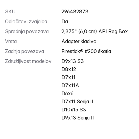
SKU
296482873
Odločitev izvajalca
Da
Sprednja povezava
2,375" (6,0 cm) API Reg Box
Vrsta
Adapter kladivo
Zadnja povezava
Firestick® #200 škatla
Združljivost modelov
D9x13 S3
D8x12
D7x11
D7x11A
D6x6
D7x11 Serija II
D10x15 S3
D9x13 Serija II