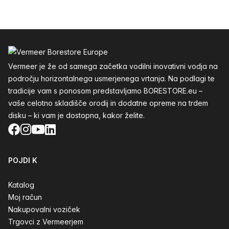
Noga
Vermeer je že od samega začetka vodilni inovativni vodja na
področju horizontalnega usmerjenega vrtanja. Na podlagi te
tradicije vam s ponosom predstavljamo BORESTORE.eu –
vaše celotno skladišče orodij in dodatne opreme na trdem
disku – ki vam je dostopna, kakor želite.
Facebook
Instagram
YouTube
LinkedIn
POJDI K
Katalog
Moj račun
Nakupovalni voziček
Trgovci z Vermeerjem