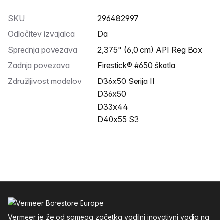
SKU
296482997
Odločitev izvajalca
Da
Sprednja povezava
2,375" (6,0 cm) API Reg Box
Zadnja povezava
Firestick® #650 škatla
Združljivost modelov
D36x50 Serija II
D36x50
D33x44
D40x55 S3
Noga
Vermeer je že od samega začetka vodilni inovativni vodja na