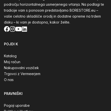
področju horizontalnega usmerjenega vrtanja. Na podlagi te
tradicije vam s ponosom predstavljamo BORESTORE.eu –
vaše celotno skladišče orodij in dodatne opreme na trdem
disku – ki vam je dostopna, kakor želite.
Facebook
Instagram
YouTube
LinkedIn
POJDI K
Katalog
Moj račun
Nakupovalni voziček
Trgovci z Vermeerjem
O nas
PRAVNIŠKI
Pogoji uporabe