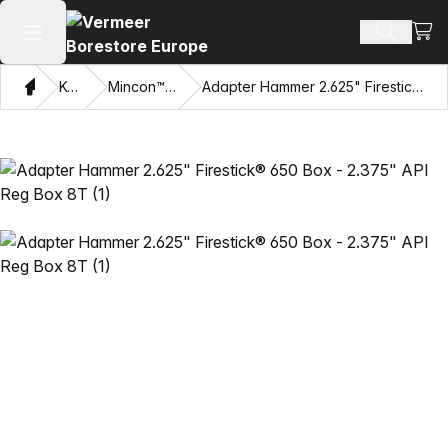
Oglej
Iskanje 
Odpri glavni meni
Doma
Katalog
Mincon™ HDD kladiva
Adapter Hammer 2.625" Firestick® 650 Box - 2.375" API Reg Box 8T