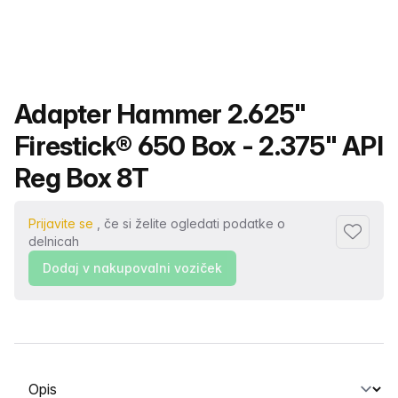
Ime izdelka
Adapter Hammer 2.625"
Firestick® 650 Box - 2.375" API
Reg Box 8T
Prijavite se
, če si želite ogledati podatke o
Dodaj me
delnicah
Dodaj v nakupovalni voziček
Izberite zavihek