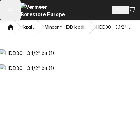
Oglej
Iskanje 
Odpri glavni meni
Doma
Katalog
Mincon™ HDD kladiva
HDD30 - 3,1/2" bit