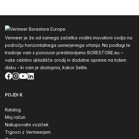
Noga
Vermeer je že od samega začetka vodilni inovativni vodja na
področju horizontalnega usmerjenega vrtanja. Na podlagi te
tradicije vam s ponosom predstavljamo BORESTORE.eu –
vaše celotno skladišče orodij in dodatne opreme na trdem
disku – ki vam je dostopna, kakor želite.
Facebook
Instagram
YouTube
LinkedIn
POJDI K
Katalog
Moj račun
Nakupovalni voziček
Trgovci z Vermeerjem