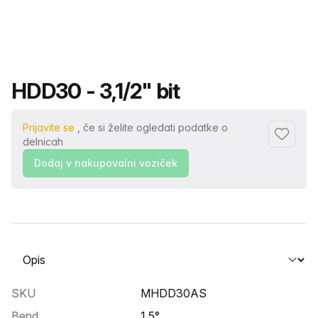
Ime izdelka
HDD30 - 3,1/2" bit
Prijavite se
, če si želite ogledati podatke o
Dodaj me
delnicah
Dodaj v nakupovalni voziček
Izberite zavihek
SKU
MHDD30AS
Bend
1.5°