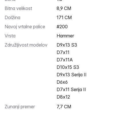
Bitna velikost
8,9 CM
Dolžina
171 CM
Navoj vrtalne palice
#200
Vrsta
Hammer
Združljivost modelov
D9x13 S3
D7x11
D7x11A
D10x15 S3
D9x13 Serija II
D6x6
D7x11 Serija II
D8x12
Zunanji premer
7,7 CM