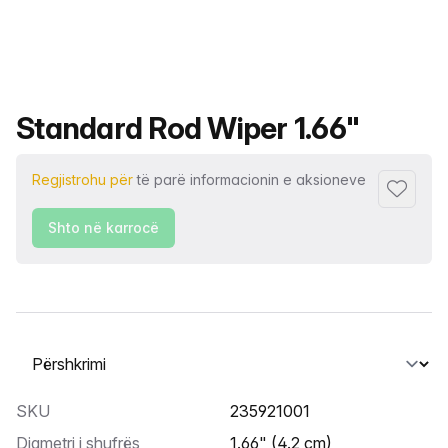
Emri i produktit
Standard Rod Wiper 1.66"
Regjistrohu për
të parë informacionin e aksioneve
Shto tek
Shto në karrocë
Zgjidh një skedë
SKU
235921001
Diametri i shufrës
1.66" (4.2 cm)