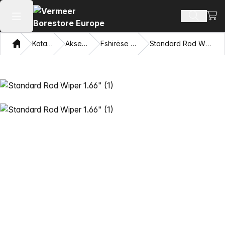
Shiko
Produkte
Hap menunë kryesore
Shqip
Katalogu
Aksesorë
Fshirëse shufra
Standard Rod Wiper 1.66"