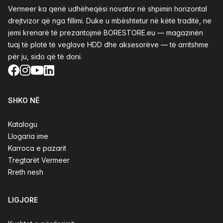
Vermeer ka qenë udhëheqësi novator në shpimin horizontal
drejtvizor që nga fillimi. Duke u mbështetur në këtë traditë, ne
jemi krenarë të prezantojmë BORESTORE.eu — magazinën
tuaj të plotë të veglave HDD dhe aksesorëve — të arritshme
për ju, sido që të doni.
Facebook
Instagram
YouTube
LinkedIn
SHKO NË
Katalogu
Llogaria ime
Karroca e pazarit
Tregtarët Vermeer
Rreth nesh
LIGJORE