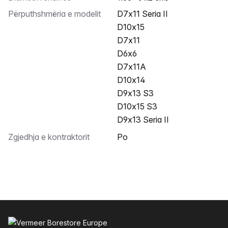
Përputhshmëria e modelit
D7x11 Seria II
D10x15
D7x11
D6x6
D7x11A
D10x14
D9x13 S3
D10x15 S3
D9x13 Seria II
Zgjedhja e kontraktorit
Po
Footer