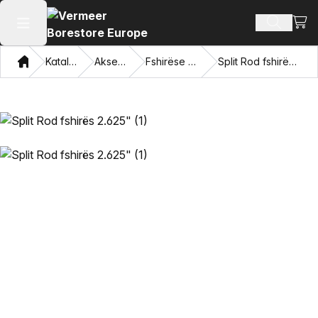
Shiko
Produkte
Hap menunë kryesore
Shqip
Katalogu
Aksesorë
Fshirëse shufra
Split Rod fshirës 2.625"