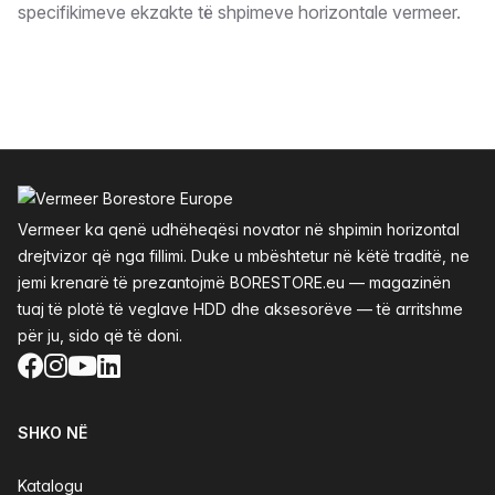
specifikimeve ekzakte të shpimeve horizontale vermeer.
Footer
Vermeer ka qenë udhëheqësi novator në shpimin horizontal
drejtvizor që nga fillimi. Duke u mbështetur në këtë traditë, ne
jemi krenarë të prezantojmë BORESTORE.eu — magazinën
tuaj të plotë të veglave HDD dhe aksesorëve — të arritshme
për ju, sido që të doni.
Facebook
Instagram
YouTube
LinkedIn
SHKO NË
Katalogu