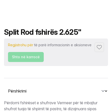
Emri i produktit
Split Rod fshirës 2.625"
Regjistrohu për
të parë informacionin e aksioneve
Shto tek
Shto në karrocë
Zgjidh një skedë
Përshkrimi
Përdorni fshirëset e shufrave Vermeer për të mbajtur
shufrat tuaja të shpimit të pastra, të dizajnuara sipas