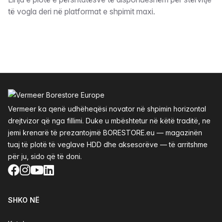
Përshkrimi
të vogla deri në platformat e shpimit maxi.
Footer
Vermeer ka qenë udhëheqësi novator në shpimin horizontal
drejtvizor që nga fillimi. Duke u mbështetur në këtë traditë, ne
jemi krenarë të prezantojmë BORESTORE.eu — magazinën
tuaj të plotë të veglave HDD dhe aksesorëve — të arritshme
për ju, sido që të doni.
Facebook
Instagram
YouTube
LinkedIn
SHKO NË