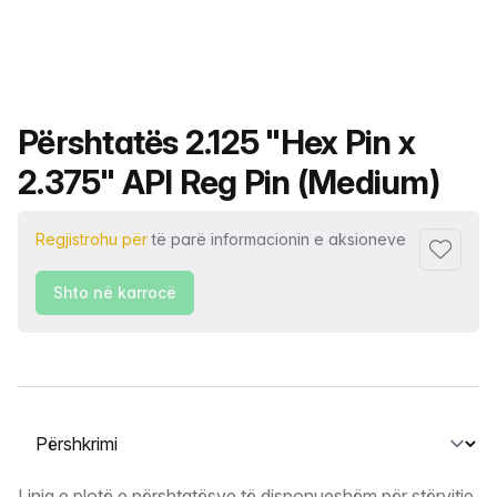
Emri i produktit
Përshtatës 2.125 "Hex Pin x
2.375" API Reg Pin (Medium)
Regjistrohu për
të parë informacionin e aksioneve
Shto tek
Shto në karrocë
Zgjidh një skedë
Linja e plotë e përshtatësve të disponueshëm për stërvitje