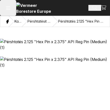
Shiko
Produkte
Hap menunë kryesore
Shqip
Katalogu
Përshtatësit dhe sytë tërheqës
Përshtatës 2.125 "Hex Pin x 2.375" API Reg Pin (Medium)