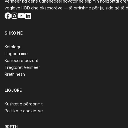
Vermeer ka qenë udhëheqësi novator në shpimin horizontal drejtv
veglave HDD dhe aksesorëve — të arritshme për ju, sido që të d
Facebook
Instagram
YouTube
LinkedIn
SHKO NË
Katalogu
Llogaria ime
Karroca e pazarit
Tregtarët Vermeer
Rreth nesh
LIGJORE
Kushtet e përdorimit
Politika e cookie-ve
RRETH