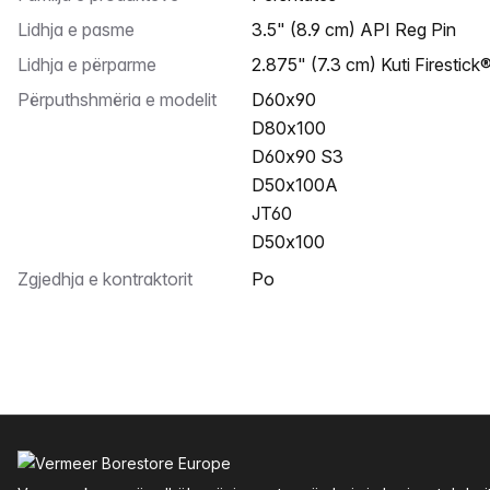
Lidhja e pasme
3.5" (8.9 cm) API Reg Pin
Lidhja e përparme
2.875" (7.3 cm) Kuti Firestic
Përputhshmëria e modelit
D60x90
D80x100
D60x90 S3
D50x100A
JT60
D50x100
Zgjedhja e kontraktorit
Po
Footer