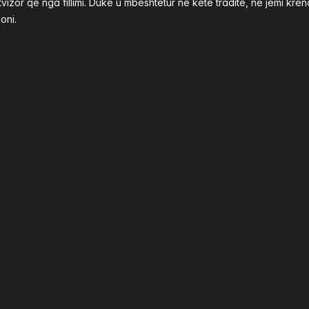
izor që nga fillimi. Duke u mbështetur në këtë traditë, ne jemi k
oni.