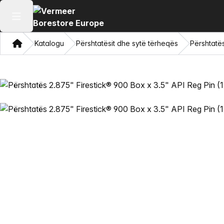
Hap menunë kryesore
Shqip
Katalogu
Përshtatësit dhe sytë tërheqës
Përshtatës