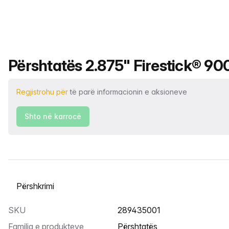
Emri i produktit
Përshtatës 2.875" Firestick® 900
Regjistrohu për
të parë informacionin e aksioneve
Shto në karrocë
Zgjidh një skedë
SKU
289435001
Familja e produkteve
Përshtatës