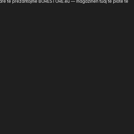
renarë të prezantojmë BORESTORE.eu — magazinën tuaj të plotë të