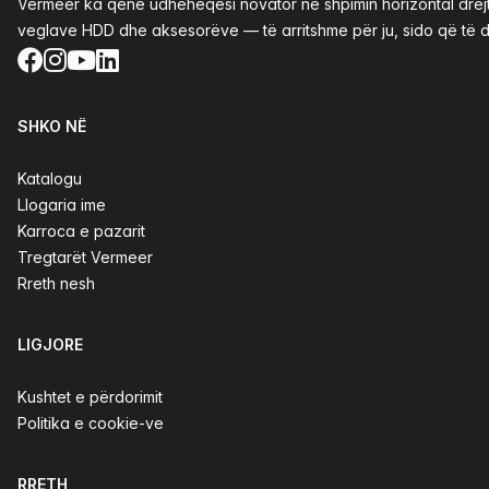
Vermeer ka qenë udhëheqësi novator në shpimin horizontal drejtv
veglave HDD dhe aksesorëve — të arritshme për ju, sido që të d
Facebook
Instagram
YouTube
LinkedIn
SHKO NË
Katalogu
Llogaria ime
Karroca e pazarit
Tregtarët Vermeer
Rreth nesh
LIGJORE
Kushtet e përdorimit
Politika e cookie-ve
RRETH