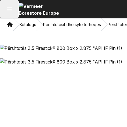
Hap menunë kryesore
Shqip
Katalogu
Përshtatësit dhe sytë tërheqës
Përshtatës