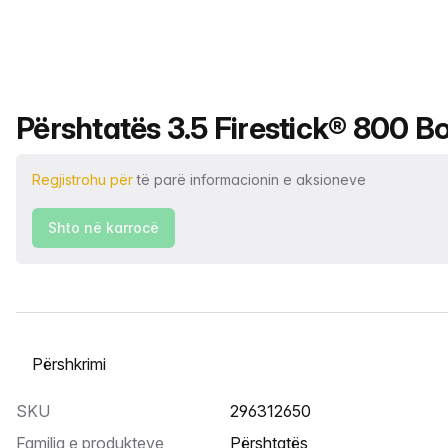
Emri i produktit
Përshtatës 3.5 Firestick® 800 Box
Regjistrohu për
të parë informacionin e aksioneve
Shto në karrocë
Zgjidh një skedë
SKU
296312650
Familja e produkteve
Përshtatës