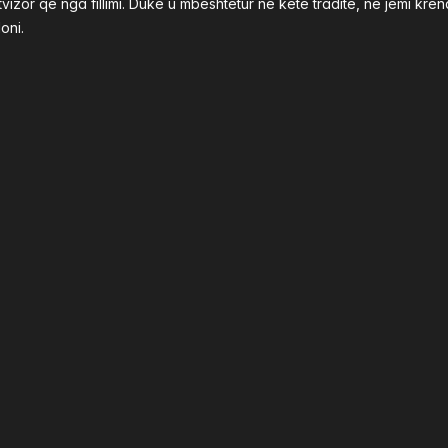
izor që nga fillimi. Duke u mbështetur në këtë traditë, ne jemi k
oni.