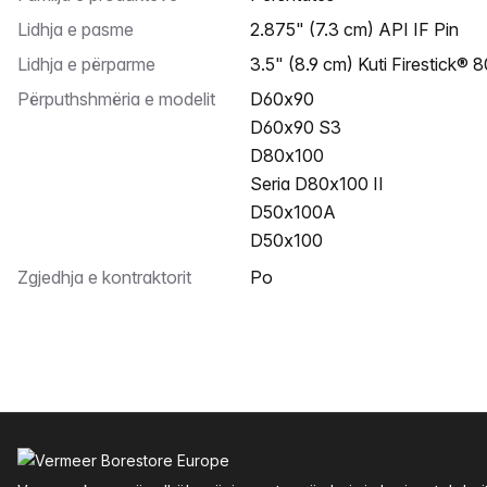
Lidhja e pasme
2.875" (7.3 cm) API IF Pin
Lidhja e përparme
3.5" (8.9 cm) Kuti Firestick® 
Përputhshmëria e modelit
D60x90
D60x90 S3
D80x100
Seria D80x100 II
D50x100A
D50x100
Zgjedhja e kontraktorit
Po
Footer