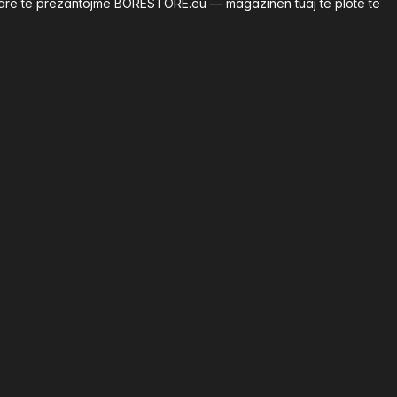
renarë të prezantojmë BORESTORE.eu — magazinën tuaj të plotë të