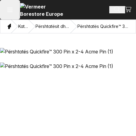
Shiko
Produkte
Hap menunë kryesore
Shqip
Katalogu
Përshtatësit dhe sytë tërheqës
Përshtatës Quickfire™ 300 Pin x 2-4 Acme Pin