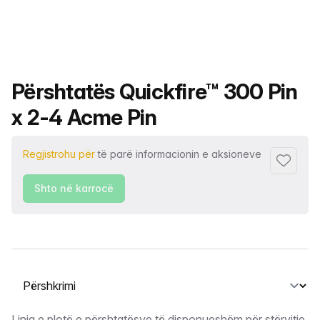
Emri i produktit
Përshtatës Quickfire™ 300 Pin
x 2-4 Acme Pin
Regjistrohu për
të parë informacionin e aksioneve
Shto tek
Shto në karrocë
Zgjidh një skedë
Linja e plotë e përshtatësve të disponueshëm për stërvitje