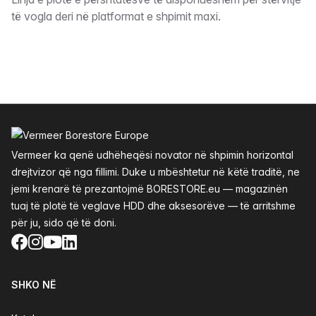
Përshkrimi
të vogla deri në platformat e shpimit maxi.
Footer
Vermeer ka qenë udhëheqësi novator në shpimin horizontal
drejtvizor që nga fillimi. Duke u mbështetur në këtë traditë, ne
jemi krenarë të prezantojmë BORESTORE.eu — magazinën
tuaj të plotë të veglave HDD dhe aksesorëve — të arritshme
për ju, sido që të doni.
Facebook
Instagram
YouTube
LinkedIn
SHKO NË