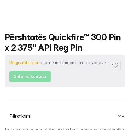
Emri i produktit
Përshtatës Quickfire™ 300 Pin
x 2.375" API Reg Pin
Regjistrohu për
të parë informacionin e aksioneve
Shto tek
Shto në karrocë
Zgjidh një skedë
Linja e plotë e përshtatësve të disponueshëm për stërvitje