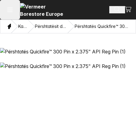
Shiko
Produkte
Hap menunë kryesore
Shqip
Katalogu
Përshtatësit dhe sytë tërheqës
Përshtatës Quickfire™ 300 Pin x 2.375" API Reg Pin