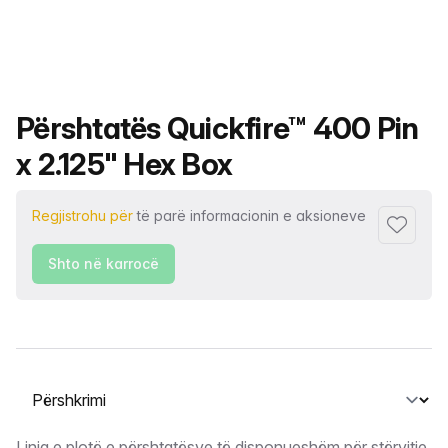
Emri i produktit
Përshtatës Quickfire™ 400 Pin
x 2.125" Hex Box
Regjistrohu për
të parë informacionin e aksioneve
Shto tek
Shto në karrocë
Zgjidh një skedë
Linja e plotë e përshtatësve të disponueshëm për stërvitje