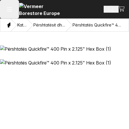
Shiko
Produkte
Hap menunë kryesore
Shqip
Katalogu
Përshtatësit dhe sytë tërheqës
Përshtatës Quickfire™ 400 Pin x 2.125" Hex Box