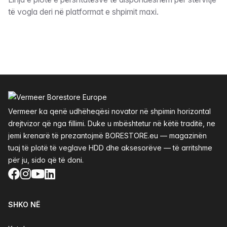
Përshkrimi
të vogla deri në platformat e shpimit maxi.
Footer
Vermeer ka qenë udhëheqësi novator në shpimin horizontal
drejtvizor që nga fillimi. Duke u mbështetur në këtë traditë, ne
jemi krenarë të prezantojmë BORESTORE.eu — magazinën
tuaj të plotë të veglave HDD dhe aksesorëve — të arritshme
për ju, sido që të doni.
Facebook
Instagram
YouTube
LinkedIn
SHKO NË