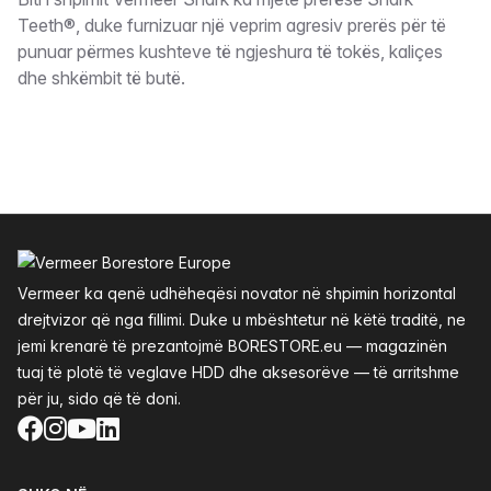
Përshkrimi
Teeth®, duke furnizuar një veprim agresiv prerës për të
punuar përmes kushteve të ngjeshura të tokës, kaliçes
dhe shkëmbit të butë.
Footer
Vermeer ka qenë udhëheqësi novator në shpimin horizontal
drejtvizor që nga fillimi. Duke u mbështetur në këtë traditë, ne
jemi krenarë të prezantojmë BORESTORE.eu — magazinën
tuaj të plotë të veglave HDD dhe aksesorëve — të arritshme
për ju, sido që të doni.
Facebook
Instagram
YouTube
LinkedIn