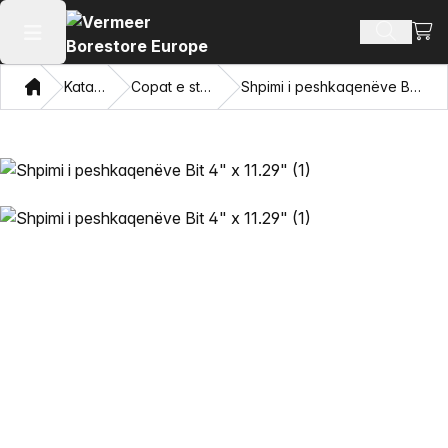
Shiko
Produkte
Hap menunë kryesore
Shqip
Katalogu
Copat e stërvitjes
Shpimi i peshkaqenëve Bit 4" x 11.29"