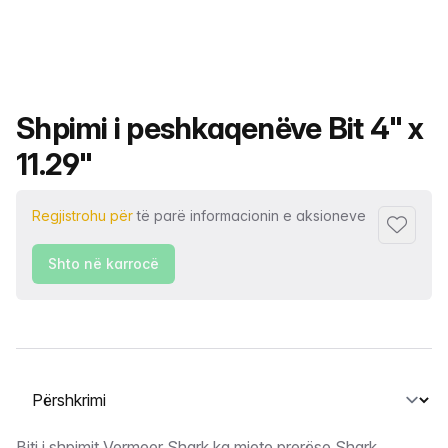
Emri i produktit
Shpimi i peshkaqenëve Bit 4" x
11.29"
Regjistrohu për
të parë informacionin e aksioneve
Shto tek
Shto në karrocë
Zgjidh një skedë
Biti i shpimit Vermeer Shark ka mjete prerëse Shark