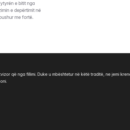
ytyrën e bitit nga
min e depërtimit në
mbushur me fortë.
izor që nga fillimi. Duke u mbështetur në këtë traditë, ne jemi k
oni.