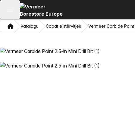
Hap menunë kryesore
Shqip
Katalogu
Copat e stërvitjes
Vermeer Carbide Point 2.