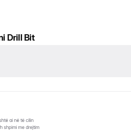
 Drill Bit
të ai në të cilin
h shpimi me drejtim