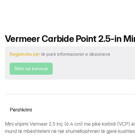
Emri i produktit
Vermeer Carbide Point 2.5-in Mini
Regjistrohu për
të parë informacionin e aksioneve
Shto në karrocë
Zgjidh një skedë
Përshkrimi
Mini shpimi Vermeer 2.5 inç (6.4 cm) me pikë karbidi (VCP) ësh
mund të mbështeteni në një shumëllojshmëri të gjerë kushtes