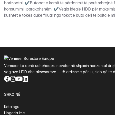
horizontal. ✔Butonat e karbit të përdorimit të parë mbrojnë f
konsumimi i parakohshëm. ✔Vegla ideale HDD për maksimizi
kushtet e tokës duke filluar nga tokat e buta deri te balta e 
Footer
Vermeer ka qenë udhëheqësi novator në shpimin horizontal drejtv
veglave HDD dhe aksesorëve — të arritshme për ju, sido që të d
Facebook
Instagram
YouTube
LinkedIn
SHKO NË
Katalogu
Llogaria ime