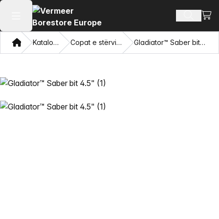
Shiko
Produkte
Hap menunë kryesore
Shqip
Katalogu
Copat e stërvitjes
Gladiator™ Saber bit 4.5"