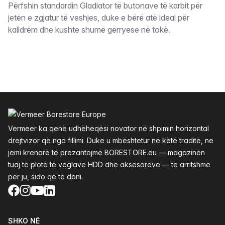
Përfshin standardin Gladiator të butonave të karbit për
jetën e zgjatur të veshjes, duke e bërë atë ideal për
kalldrëm dhe kushte shumë gërryese në tokë.
Footer
Vermeer ka qenë udhëheqësi novator në shpimin horizontal
drejtvizor që nga fillimi. Duke u mbështetur në këtë traditë, ne
jemi krenarë të prezantojmë BORESTORE.eu — magazinën
tuaj të plotë të veglave HDD dhe aksesorëve — të arritshme
për ju, sido që të doni.
Facebook
Instagram
YouTube
LinkedIn
SHKO NË