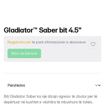
Emri i produktit
Gladiator™ Saber bit 4.5"
Regjistrohu për
të parë informacionin e aksioneve
Shto tek
Shto në karrocë
Zgjidh një skedë
Përshkrimi
Biti Gladiator Saber ka një dizajn agresiv të zbutur për të
depërtuar në kushtet e vështira të mbushura të tokës.