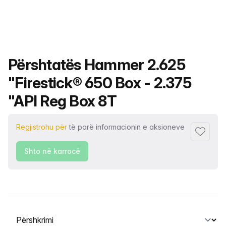
Emri i produktit
Përshtatës Hammer 2.625
"Firestick® 650 Box - 2.375
"API Reg Box 8T
Regjistrohu për
të parë informacionin e aksioneve
Shto tek
Shto në karrocë
Zgjidh një skedë