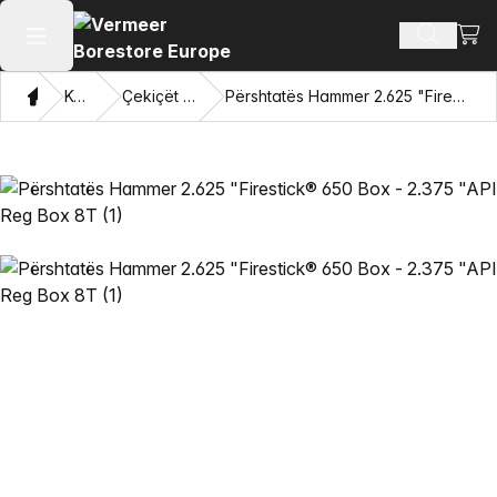
Shiko
Produkte
Hap menunë kryesore
Shqip
Katalogu
Çekiçët Mincon™ HDD
Përshtatës Hammer 2.625 "Firestick® 650 Box - 2.375 "API Reg Box 8T