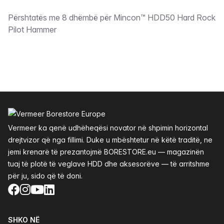
Përshkrimi
Përshtatës me 8 dhëmbë për Mincon™ HDD50 Hard Rock
Pilot Hammer
Footer
Vermeer ka qenë udhëheqësi novator në shpimin horizontal
drejtvizor që nga fillimi. Duke u mbështetur në këtë traditë, ne
jemi krenarë të prezantojmë BORESTORE.eu — magazinën
tuaj të plotë të veglave HDD dhe aksesorëve — të arritshme
për ju, sido që të doni.
Facebook
Instagram
YouTube
LinkedIn
SHKO NË