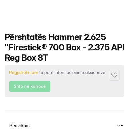
Emri i produktit
Përshtatës Hammer 2.625
"Firestick® 700 Box - 2.375 API
Reg Box 8T
Regjistrohu për
të parë informacionin e aksioneve
Shto tek
Shto në karrocë
Zgjidh një skedë