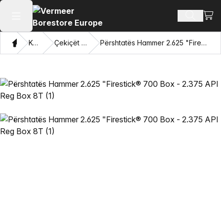
Shiko
Produkte
Hap menunë kryesore
Shqip
Katalogu
Çekiçët Mincon™ HDD
Përshtatës Hammer 2.625 "Firestick® 700 Box - 2.375 API Reg Box 8T