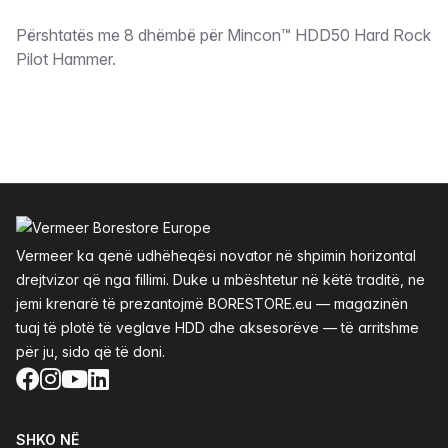
Përshkrimi
Përshtatës me 8 dhëmbë për Mincon™ HDD50 Hard Rock
Pilot Hammer.
Footer
Vermeer ka qenë udhëheqësi novator në shpimin horizontal
drejtvizor që nga fillimi. Duke u mbështetur në këtë traditë, ne
jemi krenarë të prezantojmë BORESTORE.eu — magazinën
tuaj të plotë të veglave HDD dhe aksesorëve — të arritshme
për ju, sido që të doni.
Facebook
Instagram
YouTube
LinkedIn
SHKO NË