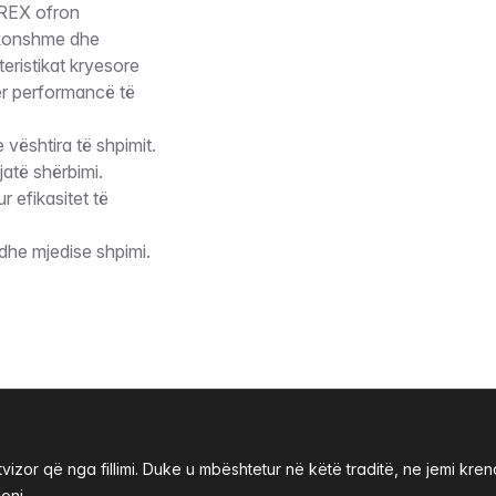
-REX ofron
akonshme dhe
eristikat kryesore
për performancë të
e vështira të shpimit.
jatë shërbimi.
 efikasitet të
he mjedise shpimi.
izor që nga fillimi. Duke u mbështetur në këtë traditë, ne jemi k
oni.