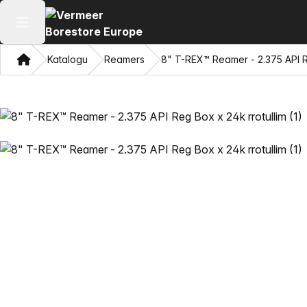
Hap menunë kryesore
Shqip
Katalogu
Reamers
8" T-REX™ Reamer - 2.375 API R