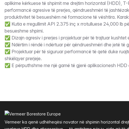
aplikime kërkuese të shpimit me drejtim horizontal (HDD), T
performancë agresive të prerjes, qëndrueshmëri të jashtëz
produktivitet të besueshëm në formacione të vështira. Karakt
✅ Kutia e rregullimit API 2.375 inç x rrotulluese 24,000 lb 
besueshme shpimi.
✅ Dizajn agresiv i prerjes i projektuar për të trajtuar kushtet 
✅ Ndërtim i rëndë i ndërtuar për qëndrueshmëri dhe jetë të g
✅ Projektuar për të siguruar performancë të qetë duke ruajtur
shkëlqyer prerjeje.
✅ E përputhshme me një gamë të gjerë aplikacionesh HDD d
Footer
Vermeer ka qenë udhëheqësi novator në shpimin horizontal drejtv
veglave HDD dhe aksesorëve — të arritshme për ju, sido që të d