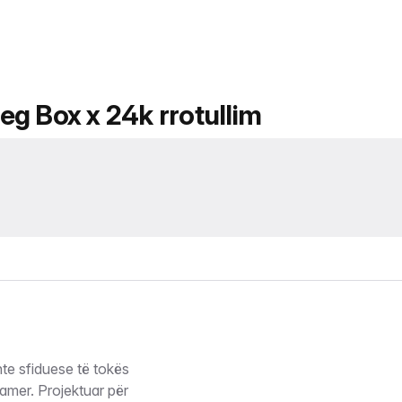
g Box x 24k rrotullim
e sfiduese të tokës
mer. Projektuar për