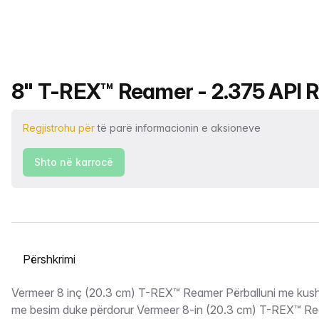
Emri i produktit
8" T-REX™ Reamer - 2.375 API Re
Regjistrohu për
të parë informacionin e aksioneve
Shto në karrocë
Zgjidh një skedë
Përshkrimi
Vermeer 8 inç (20.3 cm) T-REX™ Reamer Përballuni me kusht
me besim duke përdorur Vermeer 8-in (20.3 cm) T-REX™ Rea