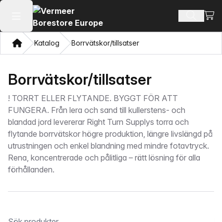
Visa
Sök prod
Öppna huvudmenyn
Hem
Katalog
Borrvätskor/tillsatser
Borrvätskor/tillsatser
!
TORRT ELLER FLYTANDE. BYGGT FÖR ATT
FUNGERA. Från lera och sand till kullerstens- och
blandad jord levererar Right Turn Supplys torra och
flytande borrvätskor högre produktion, längre livslängd på
utrustningen och enkel blandning med mindre fotavtryck.
Rena, koncentrerade och pålitliga – rätt lösning för alla
förhållanden.