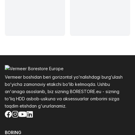
Altys
Vermeer boshidan beri gorizontal yoʻnalishdagi burgʻulash
boʻyicha zamonaviy etakchi boʻlib kelmoqda. Ushbu
an'anaga asoslanib, biz sizning BORESTORE.eu - sizning
to'liq HDD asbob-uskuna va aksessuarlar omborini sizga
taqdim etishdan g'ururlanamiz.
Facebook
Instagram
YouTube
LinkedIn
BORING