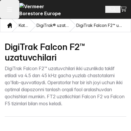
Xarid
Mahsulotl
Asosiy menyuni ochish
Bosh sahifa
Katalog
DigiTrak® uzatuvchilari
DigiTrak Falcon F2™ uzatuvchilari
DigiTrak Falcon F2™
uzatuvchilari
DigiTrak Falcon F2™ uzatuvchilari ikki uzunlikda taklif
etiladi va 4.5 dan 45 kHz gacha yuzlab chastotalarni
qo'llab-quvvatlaydi. Operatorlar har bir ish joyi uchun ikki
optimal diapazonni tanlash orqali faol aralashuvdan
qochishlari mumkin. FT2 uzatkichlari Falcon F2 va Falcon
F5 tizimlari bilan mos keladi.