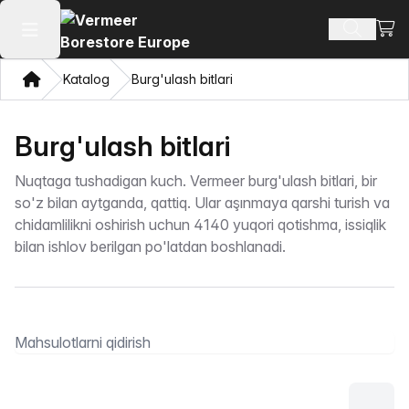
Xarid
Mahsulotl
Asosiy menyuni ochish
Bosh sahifa
Katalog
Burg'ulash bitlari
Burg'ulash bitlari
Nuqtaga tushadigan kuch. Vermeer burg'ulash bitlari, bir
so'z bilan aytganda, qattiq. Ular aşınmaya qarshi turish va
chidamlilikni oshirish uchun 4140 yuqori qotishma, issiqlik
bilan ishlov berilgan po'latdan boshlanadi.