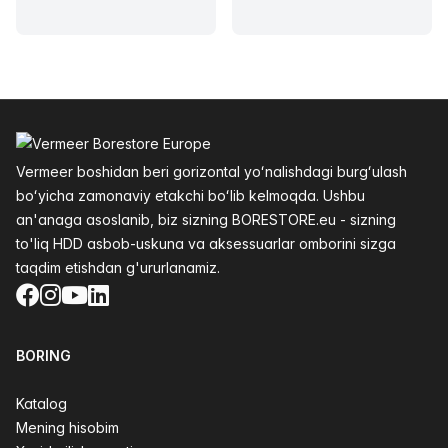
Altys
Vermeer boshidan beri gorizontal yoʻnalishdagi burgʻulash
boʻyicha zamonaviy etakchi boʻlib kelmoqda. Ushbu
an'anaga asoslanib, biz sizning BORESTORE.eu - sizning
to'liq HDD asbob-uskuna va aksessuarlar omborini sizga
taqdim etishdan g'ururlanamiz.
Facebook
Instagram
YouTube
LinkedIn
BORING
Katalog
Mening hisobim