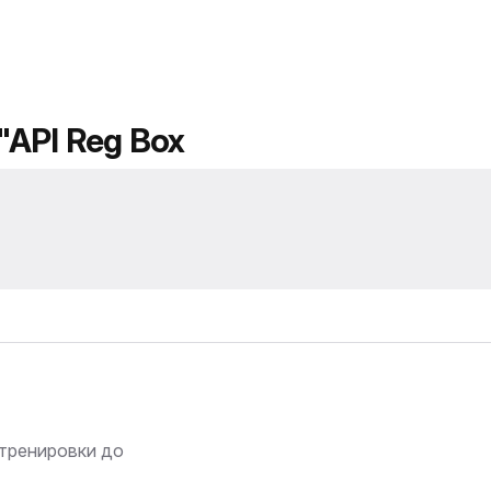
"API Reg Box
 тренировки до