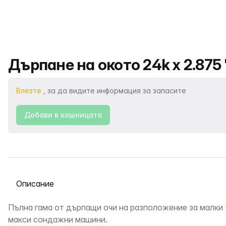
Име на продукта
Дърпане на окото 24k x 2.875 
Влезте
, за да видите информация за запасите
Добави в кошницата
Избор на раздел
Описание
Пълна гама от дърпащи очи на разположение за малки
макси сондажни машини.