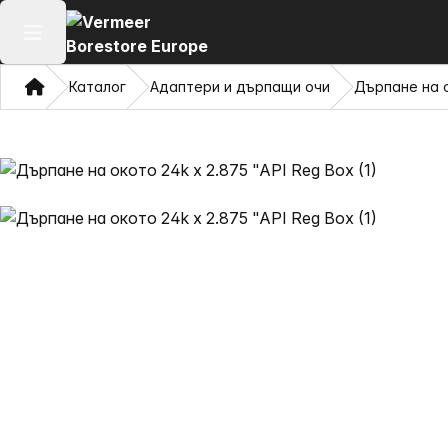
Отваряне на главното меню
Дом
Каталог
Адаптери и дърпащи очи
Дърпане на о