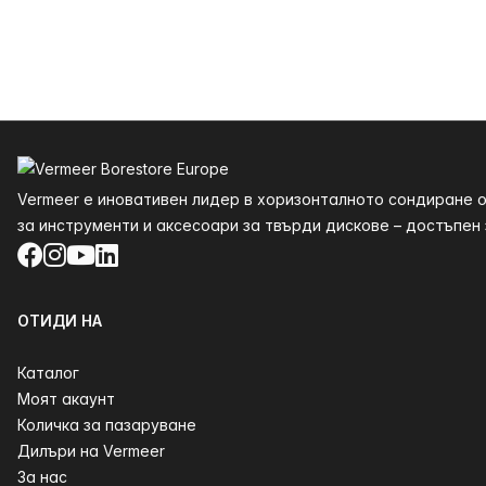
Долния
Vermeer е иновативен лидер в хоризонталното сондиране о
за инструменти и аксесоари за твърди дискове – достъпен з
Facebook
Instagram
YouTube
LinkedIn
ОТИДИ НА
Каталог
Моят акаунт
Количка за пазаруване
Дилъри на Vermeer
За нас